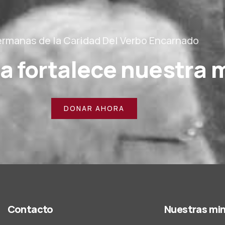
rmanas de la Caridad Del Verbo Encarnado
a fortalece nuestra 
DONAR AHORA
Contacto
Nuestras min