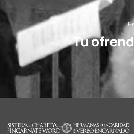
He
Tu ofrend