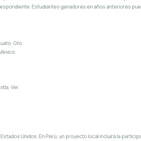
correspondiente. Estudiantes ganadores en años anteriores pu
puato, Gto.
 México
tla, Ver.
stados Unidos. En Perú, un proyecto local incluirá la partici