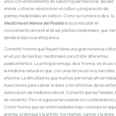
unión con el Movimiento de Salud Popular Nacional, decidió
animar y ofrecer asesoría en el cultivo y preparación de
plantas medicinales en Xalisco. Como su nombre lo dice, la
Medicina en Manos del Pueblo
busca rescatar el
conocimiento ancestral de las plantas medicinales, que vie
desde la época prehispánica.
Comentó Yvonne que Nayarit tiene una gran herencia cultur
en el uso de hierbas medicinales para tratar diferentes
padecimientos. La principal ventaja, dice Yvonne, es el uso 
la medicina natural es que, con unas técnicas muy sencillas
efectiva. La dificultad es que muchas personas ahí se había
inyecciones para calmar el dolor o los síntomas de las en
elaboración de medicina natural. Comentó que las familias
de cemento. Pero el agua estancada en los contenedores 
Contó Yvonne que las enfermedades más comunes en aquell
anemia, el dengue y la artritis; los reumas, cáncer y la gri