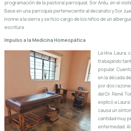
programación de la pastoral parroquial; Sor Anilu, en el vis
Base en una parroquia perteneciente al decanato y Sor Juan
Ivonne a la sierra y se hizo cargo de los niños de un alberg
escritura.
Impulso a la Medicina Homeopática
La Hna. Laura,
trabajando tant
popular. Cuent
en la década de
por dos razones
del Dr. René To
explicó a Laura
causa un síntom
cantidad muy pe
enfermedad. Al 