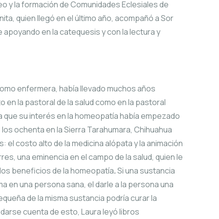
iteo y la formación de Comunidades Eclesiales de
ita, quien llegó en el último año, acompañó a Sor
ue apoyando en la catequesis y con la lectura y
 como enfermera, había llevado muchos años
o en la pastoral de la salud como en la pastoral
a que su interés en la homeopatía había empezado
 los ochenta en la Sierra Tarahumara, Chihuahua
: el costo alto de la medicina alópata y la animación
rres, una eminencia en el campo de la salud, quien le
 los beneficios de la homeopatía
.
Si una sustancia
a en una persona sana, el darle a la persona una
queña de la misma sustancia podría curar la
darse cuenta de esto, Laura leyó libros