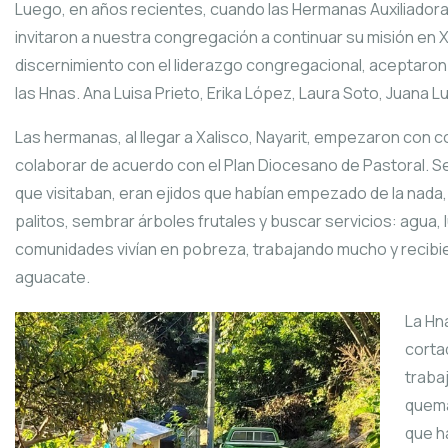
Luego, en años recientes, cuando las Hermanas Auxiliadoras
invitaron a nuestra congregación a continuar su misión en X
discernimiento con el liderazgo congregacional, aceptaron la 
las Hnas. Ana Luisa Prieto, Erika López, Laura Soto, Juana 
Las hermanas, al llegar a Xalisco, Nayarit, empezaron con co
colaborar de acuerdo con el Plan Diocesano de Pastoral. S
que visitaban, eran ejidos que habían empezado de la nada, 
palitos, sembrar árboles frutales y buscar servicios: agua, 
comunidades vivían en pobreza, trabajando mucho y recibie
aguacate.
La Hna
corta
trabaj
quema
que h