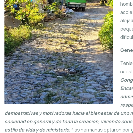
hombr
adole
aleja
peque
dific
Gener
Tenie
nuest
Congr
Encar
admin
respe
demostrativas y motivadoras hacia el bienestar de uno mi
sociedad en general y de toda la creación, viviendo c
estilo de vida y de ministerio,”
las hermanas optaron por 