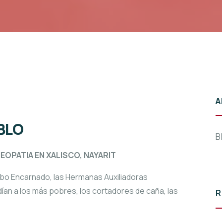
A
BLO
B
EOPATIA EN XALISCO, NAYARIT
rbo Encarnado, las Hermanas Auxiliadoras
dían a los más pobres, los cortadores de caña, las
R